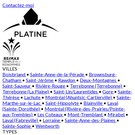
Contactez-moi
VILLES
Boisbriand
•
Sainte-Anne-de-la-Pérade
•
Brownsburg-
Chatham
•
Saint-Jérôme
•
Rawdon
•
Deux-Montagnes
•
Saint-Sauveur
•
Rivière-Rouge
•
Terrebonne (Terrebonne)
•
Terrebonne (La Plaine)
•
Saint-Lin/Laurentides
•
Gore
•
Sainte-
Thérèse
•
Lachute
•
Montréal (Ahuntsic-Cartierville)
•
Sainte-
Marthe-sur-le-Lac
•
Saint-Hippolyte
•
Blainville
•
Laval
(Sainte-Dorothée)
•
Montréal (Rivière-des-Prairies/Pointe-
aux-Trembles)
•
Les Coteaux
•
Mont-Tremblant
•
Mirabel
•
Laval (Fabreville)
•
Lorraine
•
Sainte-Anne-des-Plaines
•
Sainte-Sophie
•
Wentworth
TYPES