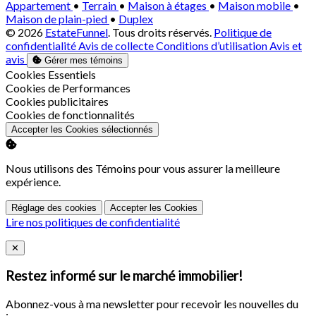
Appartement
•
Terrain
•
Maison à étages
•
Maison mobile
•
Maison de plain-pied
•
Duplex
© 2026
EstateFunnel
. Tous droits réservés.
Politique de
confidentialité
Avis de collecte
Conditions d’utilisation
Avis et
avis
Gérer mes témoins
Activer
Cookies Essentiels
Activer
Cookies de Performances
Activer
Cookies publicitaires
Activer
Cookies de fonctionnalités
Accepter les Cookies sélectionnés
Nous utilisons des Témoins pour vous assurer la meilleure
expérience.
Réglage des cookies
Accepter les Cookies
Lire nos politiques de confidentialité
Close
✕
Restez informé sur le marché immobilier!
Abonnez-vous à ma newsletter pour recevoir les nouvelles du