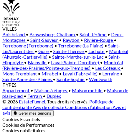
VILLES
Boisbriand
•
Brownsburg-Chatham
•
Saint-Jérôme
•
Deux-
Montagnes
•
Saint-Sauveur
•
Rawdon
•
Rivière-Rouge
•
Terrebonne (Terrebonne)
•
Terrebonne (La Plaine)
•
Saint-
Lin/Laurentides
•
Gore
•
Sainte-Thérèse
•
Lachute
•
Montréal
(Ahuntsic-Cartierville)
•
Sainte-Marthe-sur-le-Lac
•
Saint-
Hippolyte
•
Blainville
•
Laval (Sainte-Dorothée)
•
Montréal
(Rivière-des-Prairies/Pointe-aux-Trembles)
•
Les Coteaux
•
Mont-Tremblant
•
Mirabel
•
Laval (Fabreville)
•
Lorraine
•
Sainte-Anne-des-Plaines
•
Sainte-Sophie
•
Wentworth
TYPES
Appartement
•
Maison à étages
•
Maison mobile
•
Maison de
plain-pied
•
Terrain
•
Duplex
© 2026
EstateFunnel
. Tous droits réservés.
Politique de
confidentialité
Avis de collecte
Conditions d’utilisation
Avis et
avis
Gérer mes témoins
Activer
Cookies Essentiels
Activer
Cookies de Performances
Activer
Cookies publicitaires