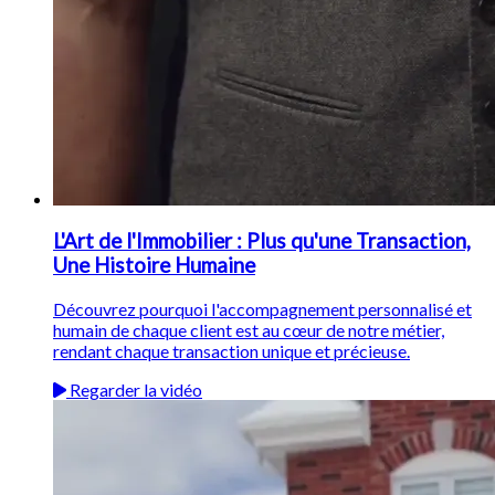
L'Art de l'Immobilier : Plus qu'une Transaction,
Une Histoire Humaine
Découvrez pourquoi l'accompagnement personnalisé et
humain de chaque client est au cœur de notre métier,
rendant chaque transaction unique et précieuse.
Regarder la vidéo